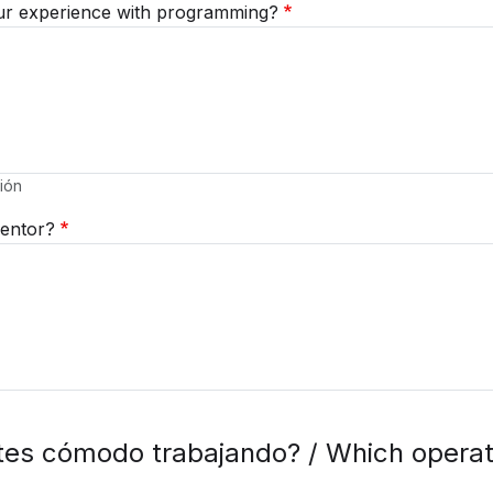
our experience with programming?
ión
mentor?
ntes cómodo trabajando? / Which opera