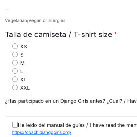
--
Vegetarian/Vegan or allergies
Talla de camiseta / T-shirt size
XS
S
M
L
XL
XXL
¿Has participado en un Django Girls antes? ¿Cuál? / Hav
He leído del manual de guías / I have read the men
https://coach.djangogirls.org/