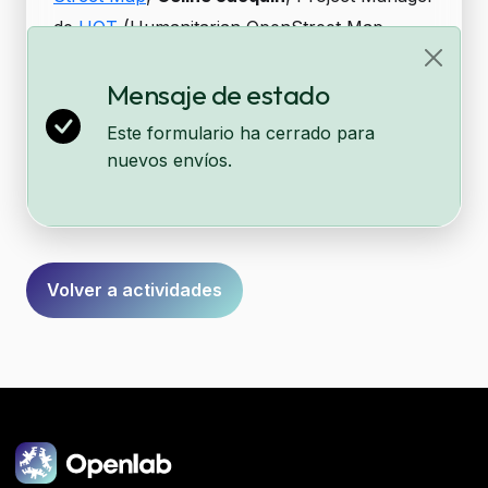
de
HOT
(Humanitarian OpenStreet Map
Team) para latinoamérica y
Mariela Centeno
Mensaje de estado
embajadora de
Youthmappers
Ecuador.
Este formulario ha cerrado para
nuevos envíos.
Formulario
Volver a actividades