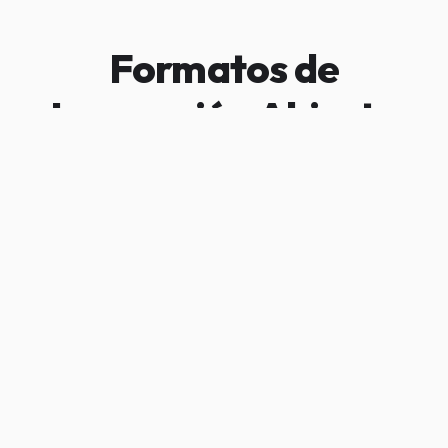
Formatos de
Innovación Abierta
SERVICIOS DISEÑADOS PARA TU ORGANIZACIÓN
Cuatro metodologías diseñadas para impulsar la
creatividad, la colaboración y la innovación desde
distintos ámbitos.
Hackathons
Game Jams
Laboratorios Ciudadanos
Laboratorios de Innovación