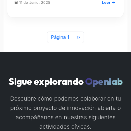
11 de Junio, 2025
Leer
Paginación
Siguiente página
Página 1
››
Sigue explorando
Openlab
Descubre cómo podemos colaborar en tu
próximo proyecto de innovación abierta o
acompáñanos en nuestras siguientes
actividades cívicas.