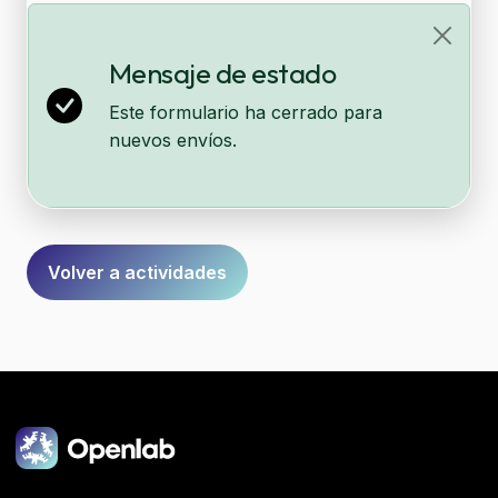
¡Inscríbete Ahora! ▼
Mensaje de estado
Este formulario ha cerrado para
nuevos envíos.
Formulario
Volver a actividades