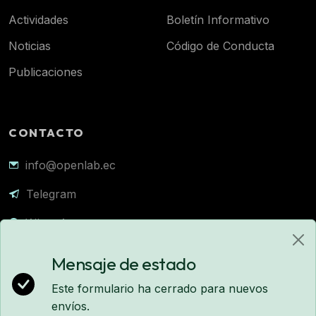
Actividades
Boletín Informativo
Noticias
Código de Conducta
Publicaciones
CONTACTO
info@openlab.ec
Telegram
WhatsApp
Mensaje de estado
Este formulario ha cerrado para nuevos
© 2026 Fundación Openlab. Todos los derechos reservados.
envíos.