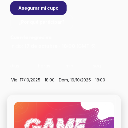
Asegurar mi cupo
¿Por qué participar?
Cuenta regresiva
Inicio:
17 de octubre · 18:00
(GMT-5)
—
—
—
—
días
horas
min
seg
Vie, 17/10/2025 - 18:00
-
Dom, 19/10/2025 - 18:00