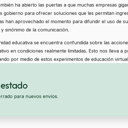
también ha abierto las puertas a que muchas empresas giga
s gobierno para ofrecer soluciones que les permitan ingres
ras han aprovechado el momento para difundir el uso de s
 y sinónimo de la comunicación.
nidad educativa se encuentra confundida sobre las accione
ativo en condiciones realmente limitadas. Esto nos lleva a
lando por medio de estos experimentos de educación virtual
 fomenten una educación más incluyente en tiempos de p
 en nuestro próximo conversatorio
de Hackeando la educa
 estado
errado para nuevos envíos.