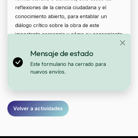
reflexiones de la ciencia ciudadana y el
conocimiento abierto, para entablar un
diálogo crítico sobre la obra de este
importante personaje y cómo su pensamiento
puede es de utilidad para entender el
Mensaje de estado
entramado mundo contemporáneo.
Este formulario ha cerrado para
nuevos envíos.
Formulario
Volver a actividades