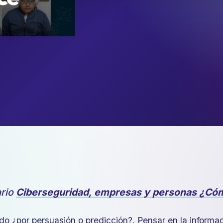
ario
Ciberseguridad, empresas y personas ¿Có
todo ¿por persuasión o predicción?. Pensar en la informa