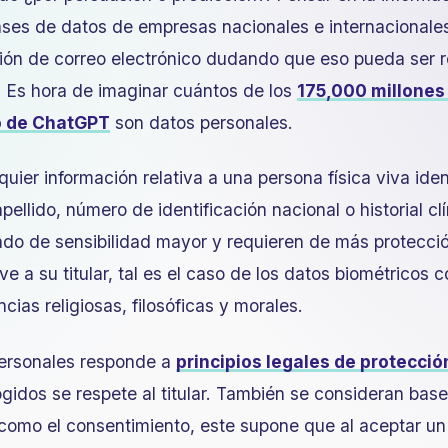
ases de datos de empresas nacionales e internacionales
ción de correo electrónico dudando que eso pueda ser 
 Es hora de imaginar cuántos de los
175,000 millones
o de ChatGPT
son datos personales.
uier información relativa a una persona física viva ident
pellido, número de identificación nacional o historial cl
ado de sensibilidad mayor y requieren de más protecc
e a su titular, tal es el caso de los datos biométricos co
cias religiosas, filosóficas y morales.
personales responde a
principios legales de protecció
ogidos se respete al titular. También se consideran base
 como el consentimiento, este supone que al aceptar un