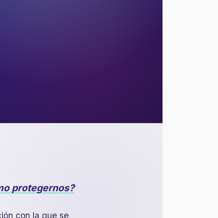
mo protegernos?
ción con la que se