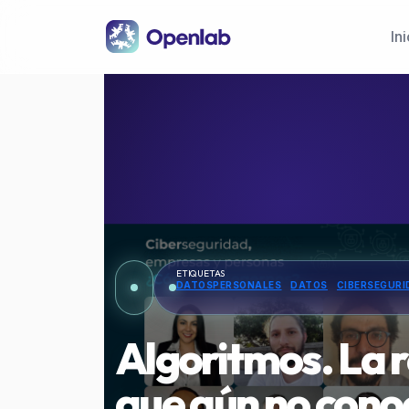
Pasar al contenido principal
Ini
ETIQUETAS
DATOSPERSONALES
DATOS
CIBERSEGUR
Algoritmos. La 
que aún no cono