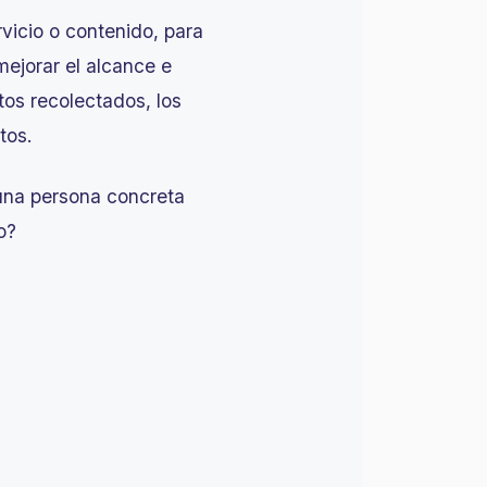
vicio o contenido, para
mejorar el alcance e
os recolectados, los
ntos.
 una persona concreta
o?