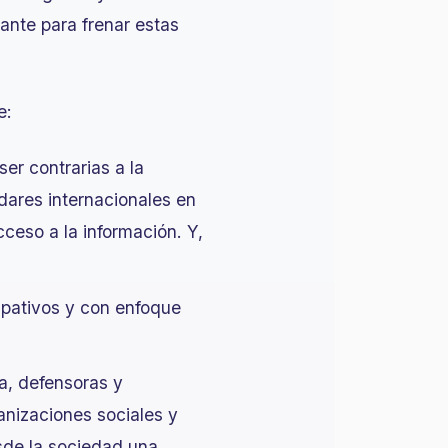
ante para frenar estas
te:
er contrarias a la
ares internacionales en
cceso a la información. Y,
cipativos y con enfoque
ía, defensoras y
anizaciones sociales y
sde la sociedad una