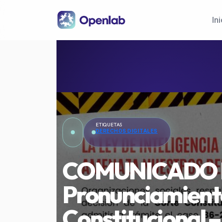
Pasar al contenido principal
Ini
ETIQUETAS
DERECHOS DIGITALES
COMUNICADO 
Pronunciamiento
Constitucional –