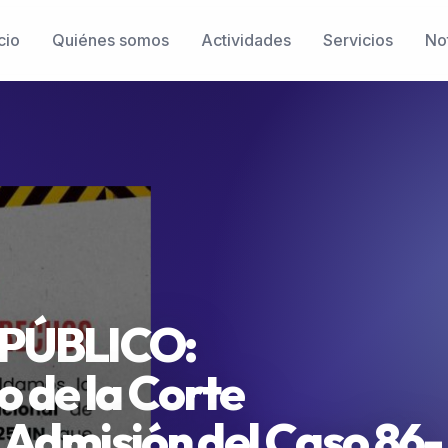
cio
Quiénes somos
Actividades
Servicios
Not
PÚBLICO:
 de la Corte
 Admisión del Caso 86-