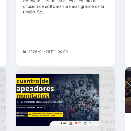
Software Libre (FLISOL) es el evento de
difusión de software libre más grande de la
región. Se...
2026-04-25T14:00:00
stas
Encuentro de
redadoras:
Mapeadores
o
Comunitarios
tificarlas y
+ Taller de
aer en la
ChatMap "
pa "
class="w-100
ss="w-100
h-100"
00"
style="object-
e="object-
fit: cover;" >