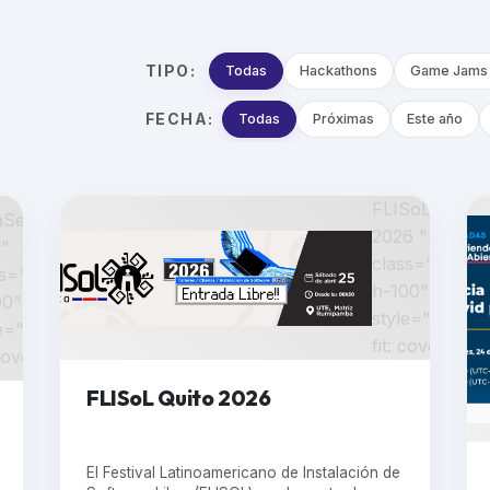
TIPO:
Todas
Hackathons
Game Jams
FECHA:
Todas
Próximas
Este año
FLISoL Quito
aSegura
2026 "
 "
class="w-100
ss="w-100
h-100"
00"
style="object-
e="object-
fit: cover;" >
 cover;" >
FLISoL Quito 2026
El Festival Latinoamericano de Instalación de