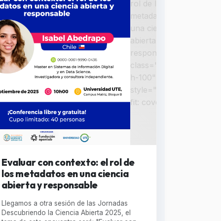
rol de los
metadatos en
una ciencia
abierta y
responsable "
class="w-100
h-100"
style="object-
fit: cover;" >
Evaluar con contexto: el rol de
los metadatos en una ciencia
abierta y responsable
Llegamos a otra sesión de las Jornadas
Descubriendo la Ciencia Abierta 2025, el