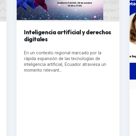
0"
h-100"
="object-
style="object-
cover;" >
fit: cover;" >
Inteligencia artificial y derechos
digitales
En un contexto regional marcado por la
rápida expansión de las tecnologías de
inteligencia artificial, Ecuador atraviesa un
momento relevant...