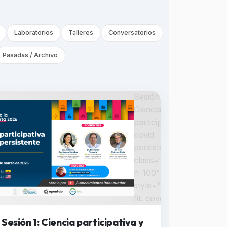
Laboratorios
Talleres
Conversatorios
Pasadas / Archivo
Sesión 1:
Ciencia
participativa y
covid
persistente "
class="w-100
h-100"
style="object-
fit: cover;" >
Sesión 1: Ciencia participativa y