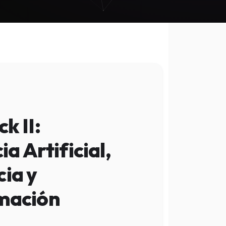
k II:
ia Artificial,
ia y
mación