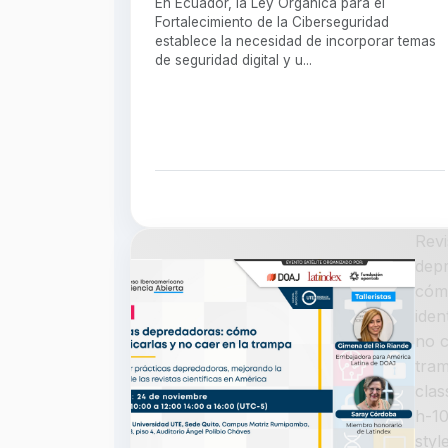
En Ecuador, la Ley Orgánica para el
Fortalecimiento de la Ciberseguridad
establece la necesidad de incorporar temas
de seguridad digital y u...
Revi
dep
cóm
iden
no c
tram
cla
h-1
styl