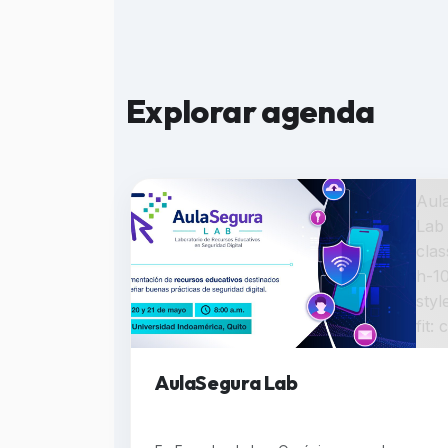
Explorar agenda
Aul
Lab
cla
h-1
styl
fit:
AulaSegura Lab