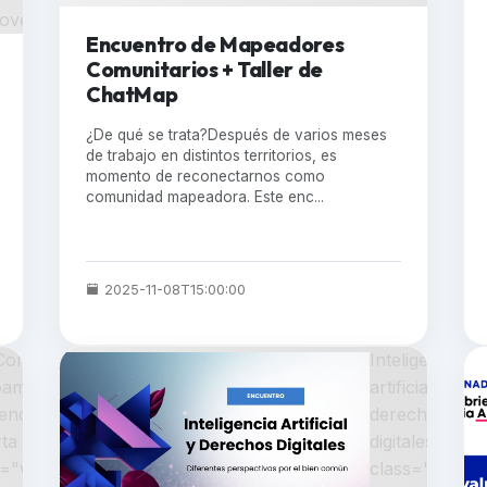
 cover;" >
Encuentro de Mapeadores
Comunitarios + Taller de
ChatMap
¿De qué se trata?Después de varios meses
de trabajo en distintos territorios, es
momento de reconectarnos como
comunidad mapeadora. Este enc...
2025-11-08T15:00:00
Congreso
Inteligencia
oamericano
artificial y
encia
derechos
ta "
digitales "
s="w-100
class="w-100