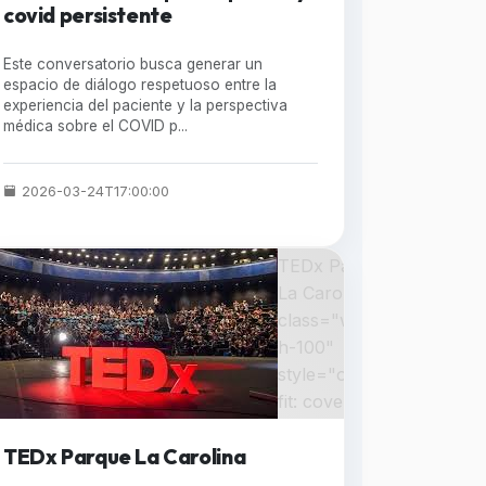
covid persistente
Este conversatorio busca generar un
espacio de diálogo respetuoso entre la
experiencia del paciente y la perspectiva
médica sobre el COVID p...
2026-03-24T17:00:00
TEDx Parque
La Carolina "
class="w-100
h-100"
style="object-
fit: cover;" >
TEDx Parque La Carolina