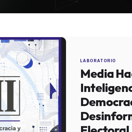
LABORATORIO
Media Hac
Inteligenc
Democrac
Desinfor
Electoral