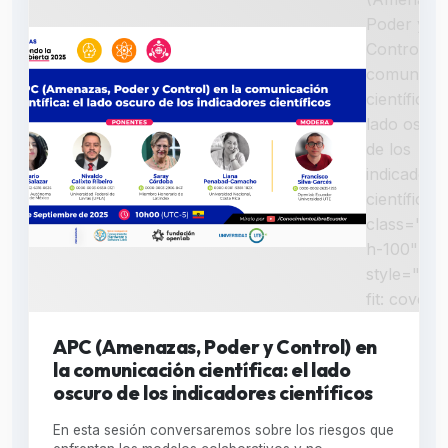
Poder y
Control) en
comunicac
científica: 
lado oscu
de los
indicadore
científicos 
class="w-
h-100"
style="obj
fit: cover;"
APC (Amenazas, Poder y Control) en
la comunicación científica: el lado
oscuro de los indicadores científicos
En esta sesión conversaremos sobre los riesgos que