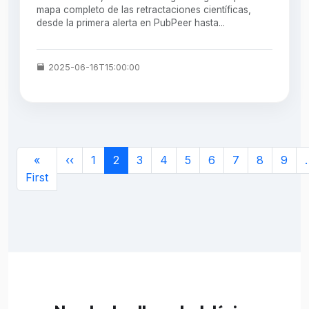
mapa completo de las retractaciones científicas,
desde la primera alerta en PubPeer hasta...
2025-06-16T15:00:00
Paginación
Página anterior
«
‹‹
1
2
3
4
5
6
7
8
9
Primera página
First