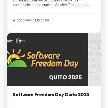
enfrentan los modelos colaborativos y no
comerciales de comunicación científica frente a ...
2025-09-10T15:00:00
Software
Freedom 
Quito 2025
class="w-
h-100"
style="obj
fit: cover;"
Software Freedom Day Quito 2025