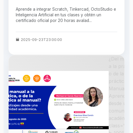
Aprende a integrar Scratch, Tinkercad, OctoStudio e
Inteligencia Artificial en tus clases y obtén un
certificado oficial por 20 horas avalad...
2025-09-23T23:00:00
¿Del manu
a la prácti
o de la
práctica al
Manual?
Aprendizaj
desde una
comunida
académica
class="w-