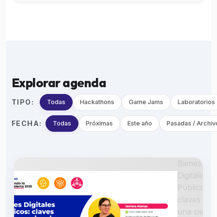
Explorar agenda
TIPO:
Todas
Hackathons
Game Jams
Laboratorios
FECHA:
Todas
Próximas
Este año
Pasadas / Archiv
Bienes
Digitales
Públicos:
claves par
una cienci