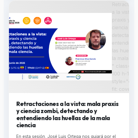
Retractaci
a la vista: 
praxis y
ciencia zom
detectando
entendiend
las huellas
la mala cie
" class="w
100 h-100"
style="obje
fit: cover;"
Retractaciones a la vista: mala praxis
y ciencia zombi, detectando y
entendiendo las huellas de la mala
ciencia
En esta sesión, José Luis Ortega nos guiará por el